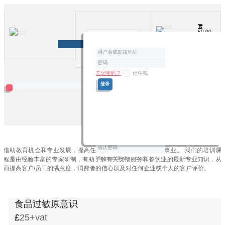
£
0.00
注册
登录
忘记密码？
I agree with
记住我
Terms & Conditions
在线培训
借助教育机会和专业发展，提高任何员工或个人的餐饮服务事业。 我们的培训课
Minimum 6 characters
程是由经验丰富的专家研制，有助了解有关食物服务和餐饮业的最新专业知识，从
而提高客户/员工的满意度，消费者的信心以及对任何企业或个人的客户评价。
食品过敏原意识
25+vat