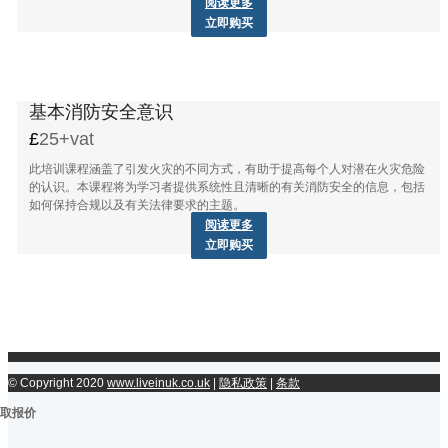
阅读更多
立即购买
基本消防安全意识
25+vat
此培训课程涵盖了引发火灾的不同方式，有助于提高每个人对潜在火灾危险
的认识。本课程将为学习者提供系统性且清晰的有关消防安全的信息，包括
如何保持合规以及有关法律要求的主题。
阅读更多
立即购买
© Copyright 2020
www.liveinuk.co.uk
|
隐私政策
|
条款
取报价