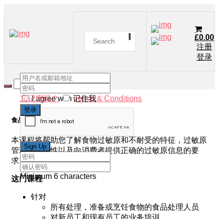
£
0.00
注册
登录
忘记密码？
I agree with
记住我
Terms & Conditions
食品过敏原意识
本课程将帮助您了解食物过敏原和不耐受的特征，过敏原
管理的重要性以及向消费者提供正确的过敏原信息的要
求。
Minimum 6 characters
这门课程
针对
所有处理，准备或烹饪食物的食品处理人员
对新员工和现有员工的业务培训